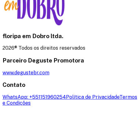
floripa em Dobro
ltda.
2026
® Todos os direitos reservados
Parceiro Deguste Promotora
www.degustebr.com
Contato
WhatsApp:
+551151960254
Política de Privacidade
Termos
e Condições