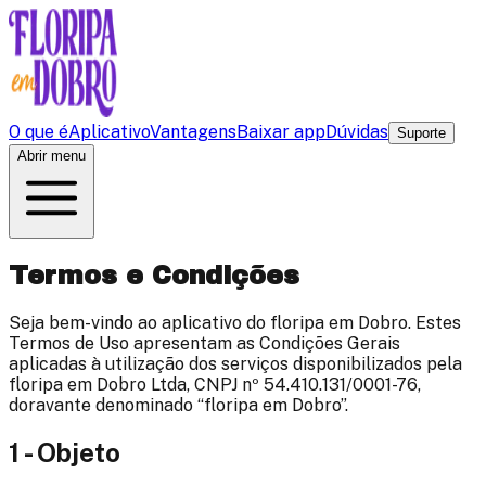
O que é
Aplicativo
Vantagens
Baixar app
Dúvidas
Suporte
Abrir menu
Termos e Condições
Seja bem-vindo ao aplicativo do
floripa em Dobro
. Estes
Termos de Uso apresentam as Condições Gerais
aplicadas à utilização dos serviços disponibilizados pela
floripa em Dobro
Ltda, CNPJ nº
54.410.131/0001-76
,
doravante denominado “
floripa em Dobro
”.
1 - Objeto